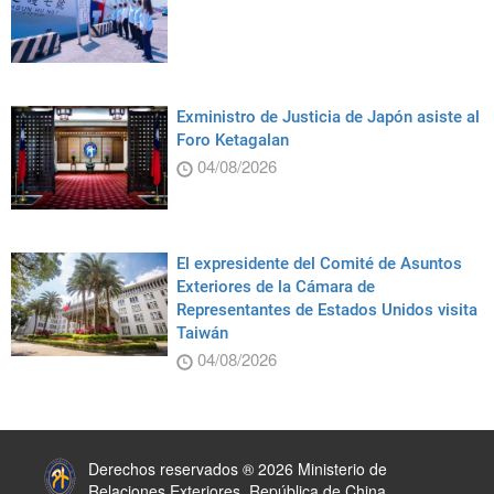
Exministro de Justicia de Japón asiste al
Foro Ketagalan
04/08/2026
El expresidente del Comité de Asuntos
Exteriores de la Cámara de
Representantes de Estados Unidos visita
Taiwán
04/08/2026
:::
Derechos reservados ® 2026 Ministerio de
Relaciones Exteriores, República de China