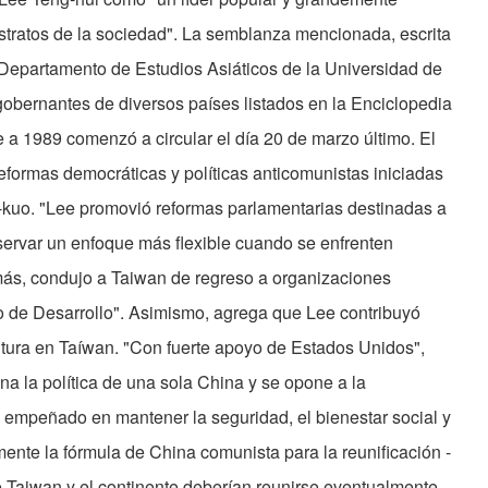
estratos de la sociedad". La semblanza mencionada, escrita
 Departamento de Estudios Asiáticos de la Uni­versidad de
 gobernantes de diversos países listados en la Enciclopedia
e a 1989 comenzó a circular el día 20 de marzo último. El
reformas democráticas y políticas anticomunistas iniciadas
g-kuo. "Lee promovió reformas parlamentarias destinadas a
bservar un enfoque más flexible cuando se enfrenten
emás, condujo a Taiwan de regreso a organizaciones
co de Desarrollo". Asimismo, agrega que Lee contribuyó
ultura en Taíwan. "Con fuerte apoyo de Es­tados Unidos",
gna la política de una sola China y se opone a la
empeñado en mantener la seguridad, el bienestar social y
mente la fórmula de China comunista para la reunificación -
ue Taiwan y el continente deberían reunirse eventualmente,