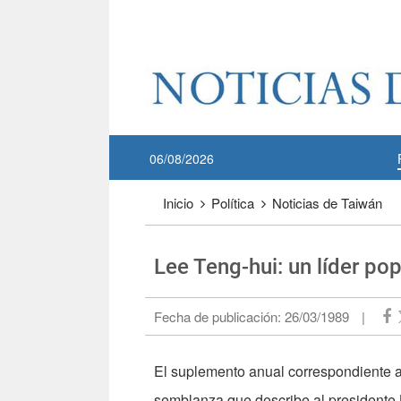
Pase a contenido principal
:::
06/08/2026
:::
Inicio
Política
Noticias de Taiwán
Lee Teng-hui: un líder po
Fecha de publicación:
26/03/1989
|
El suplemento anual corres­pondiente a
semblanza que describe al presidente 