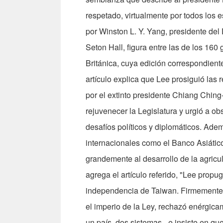
respetado, virtualmente por todos los 
por Winston L. Y. Yang, presidente del
Seton Hall, figura entre las de los 160
Británica, cuya edición correspondient
artículo explica que Lee prosiguió las 
por el extinto presidente Chiang Chin
rejuvenecer la Legislatura y urgió a o
desafíos políticos y diplomáticos. Ad
internacionales como el Banco Asiá­ti
gran­demente al desarrollo de la agri­c
agrega el artícu­lo referido, "Lee propu
independencia de Taiwan. Firmemente 
el imperio de la Ley, rechazó enérgica
un país, dos sistemas - e insiste en q