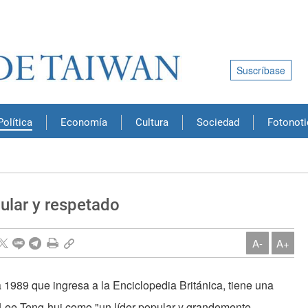
Suscríbase
Política
Economía
Cultura
Sociedad
Fotonoti
pular y respetado
A-
A+
 1989 que ingresa a la Enciclopedia Británica, tiene una
Lee Teng-hui como "un líder popular y grande­mente