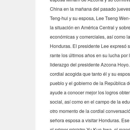
China en la mañana del pasado jueves 
Teng-hui y su esposa, Lee Tseng Wen-h
la si­tuación en América Central y sobr
económicas y comerciales, así como la
Honduras. El presidente Lee expresó s
rante los últimos años en su lucha por 
liderazgo del presidente Azcona Hoyo.
cordial acogida que tanto él y su espos
pueblo y el gobierno de la República d
ayude a co­nocer mejor los logros obte
social, así como en el campo de la edu
otro momento de la cor­dial conversaci
señora esposa a visitar Honduras. Ese m
el primer ministro Yu Kuo­-hwa, el ma