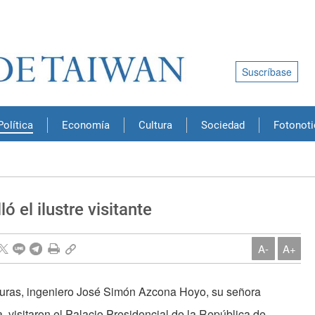
Suscríbase
Política
Economía
Cultura
Sociedad
Fotonoti
ó el ilustre visitante
A-
A+
duras, ingeniero José Simón Azcona Hoyo, su señora
 visitaron el Palacio Presidencial de la República de