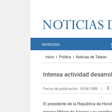
Pase a contenido principal
:::
08/08/2026
:::
Inicio
Política
Noticias de Taiwán
Intensa actividad desarroll
Fecha de publicación:
16/04/1989
|
El presidente de la República de Hon
esposa Miriam de Azcona y su comitiva,