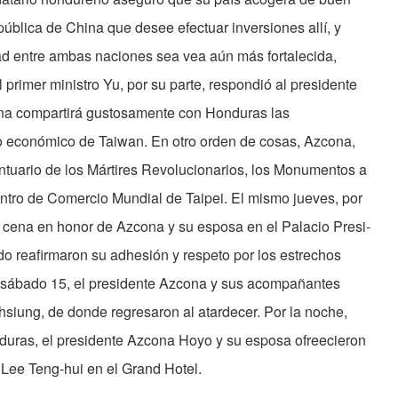
ública de China que desee efectuar inversiones allí, y
d entre ambas na­ciones sea vea aún más fortale­cida,
l primer ministro Yu, por su parte, respondió al presidente
na compartirá gustosamente con Honduras las
llo económico de Taiwan. En otro orden de cosas, Azcona,
antuario de los Mártires Revolucionarios, los Monumentos a
entro de Comercio Mundial de Taipei. El mismo jueves, por
a cena en honor de Azcona y su esposa en el Palacio Presi­
do reafirmaron su adhe­sión y respeto por los estrechos
l sábado 15, el presidente Azcona y sus acompañantes
hsiung, de donde regresa­ron al atardecer. Por la noche,
nduras, el presidente Azcona Hoyo y su esposa ofreecieron
 Lee Teng-hui en el Grand Hotel.