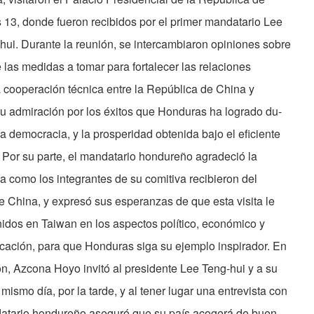
13, donde fueron reci­bidos por el primer mandatario Lee
ui. Durante la reunión, se inter­cambiaron opiniones sobre
e las medidas a tomar para fortalecer las relaciones
 cooperación técnica entre la República de China y
u admiración por los éxitos que Honduras ha logrado du­
la democracia, y la prosperidad obtenida bajo el eficiente
 Por su parte, el mandatario hondureño agradeció la
a como los integrantes de su comitiva recibieron del
e China, y expresó sus esperanzas de que esta visita le
nidos en Taiwan en los aspectos político, económico y
ca­ción, para que Honduras siga su ejemplo inspirador. En
ón, Azcona Hoyo invitó al presidente Lee Teng-hui y a su
ismo día, por la tarde, y al tener lugar una entrevista con
ndatario hondureño aseguró que su país acogerá de buen