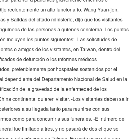
dijo recientemente un alto funcionario. Wang Yuan-jen,
as y Salidas del citado ministerio, dijo que los visitantes
nguineos de las personas a quienes concierna. Los puntos
én incluyen los puntos siguientes: -Las solicitudes de
entes o amigos de los visitantes, en Taiwan, dentro del
tificados de defunción o los informes médicos
dos, preferiblemente por hospitales sostenidos por el
ial dependiente del Departamento Nacional de Salud en la
rificación de la gravedad de la enfermedad de los
hina continental quieren visitar. -Los visitantes deben salir
steriores a su llegada tanto para reunirse con sus
ermos como para concurrir a sus funerales. -El número de
uneral fue limitado a tres, y no pasará de dos el que se
enfermo o aún cónyuge en Taiwan. En cada caso sólo una