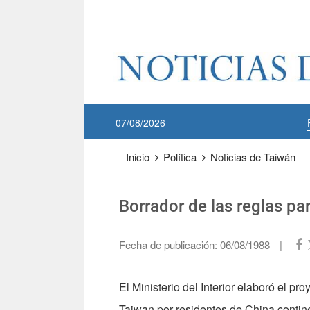
Pase a contenido principal
:::
07/08/2026
:::
Inicio
Política
Noticias de Taiwán
Borrador de las reglas par
Fecha de publicación:
06/08/1988
|
El Ministerio del Interior elaboró el pr
Taiwan por residentes de China contin