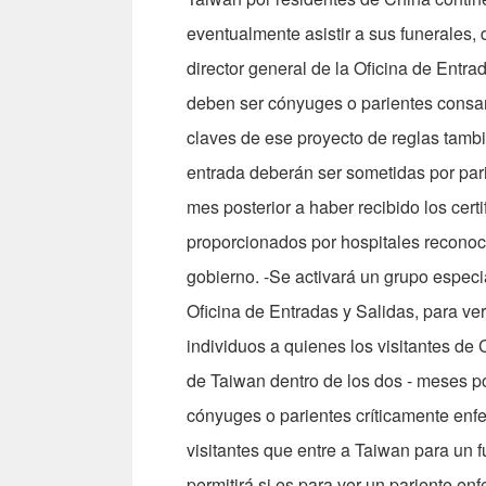
eventualmente asistir a sus funerales, 
director general de la Oficina de Entrad
deben ser cónyuges o parientes consa
claves de ese proyecto de reglas tambi
entrada deberán ser sometidas por pari
mes posterior a haber recibido los cer
proporcionados por hospitales reconoci
gobierno. -Se activará un grupo espec
Oficina de Entradas y Salidas, para ve
individuos a quienes los visitantes de C
de Taiwan dentro de los dos - meses po
cónyuges o parientes críticamente enf
visitantes que entre a Taiwan para un f
permitirá si es para ver un pariente 