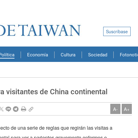
Suscríbase
Política
Economía
Cultura
Sociedad
Fotonoti
a visitantes de China continental
A-
A+
oyecto de una serie de reglas que regirán las visitas a
ental para ver a parientes gravemente enfermos o