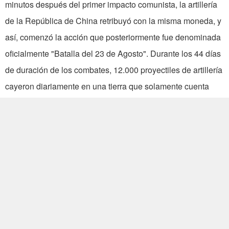
minutos después del primer impacto comunista, la artillería
de la República de China retribuyó con la misma moneda, y
así, comenzó la acción que posteriormente fue denominada
oficialmente "Batalla del 23 de Agosto". Durante los 44 días
de duración de los combates, 12.000 proyectiles de artillería
cayeron diariamente en una tierra que solamente cuenta
con 161.40 kilómetros cuadrados de superficie, mataron a
80 ciudadanos (soldados sacrificados no están
identificados) y destruyeron 2.649 casas. No se registró una
alta cifra de bajas en comparación con otras guerras en el
mundo de hoy, pero cobró las vidas de varios generales
importantes del país, inclusive el general Chi Hsing-wen
quien, siendo aún coronel, disparó la primera bala en la
Guerra de Resistencia contra Japón, el 7 de julio de 1937.