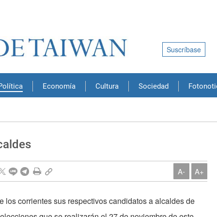
Suscríbase
Política
Economía
Cultura
Sociedad
Fotonoti
caldes
A-
A+
 los corrientes sus respectivos candidatos a alcaldes de
 elecciones que se realizarán el 27 de noviembre de este