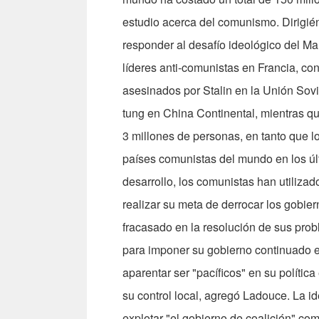
estudio acerca del comunismo. Dirigié
responder al desafío ideológico del M
líderes anti-comunistas en Francia, co
asesinados por Stalin en la Unión Sovi
tung en China Continental, mientras 
3 millones de personas, en tanto que 
países comunistas del mundo en los últ
desarrollo, los comunistas han utiliza
realizar su meta de derrocar los gobie
fracasado en la resolución de sus proble
para imponer su gobierno continuado e
aparentar ser "pacíficos" en su polític
su control local, agregó Ladouce. La i
explotar "el gobierno de coalición" co