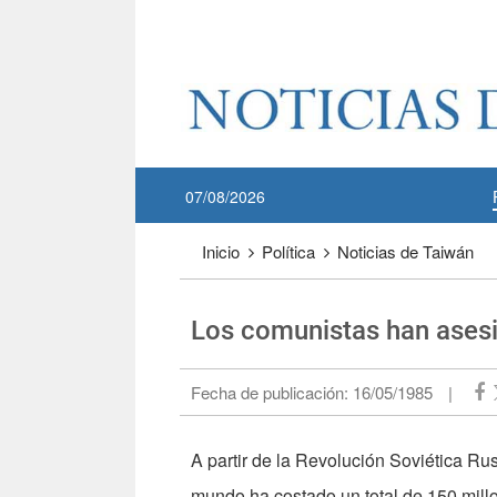
Pase a contenido principal
:::
07/08/2026
:::
Inicio
Política
Noticias de Taiwán
Los comunistas han ases
Fecha de publicación:
16/05/1985
|
A partir de la Revolución Soviética R
mundo ha costado un total de 150 mill