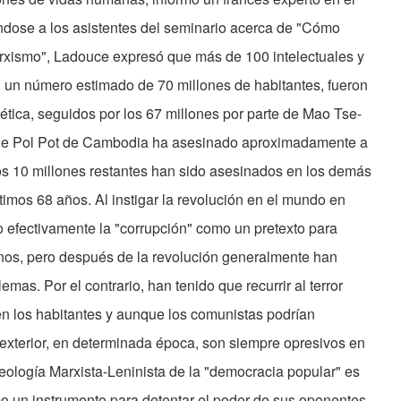
ndose a los asistentes del seminario acerca de "Cómo
arxismo", Ladouce expresó que más de 100 intelectuales y
n un número estimado de 70 millones de habitantes, fueron
ética, seguidos por los 67 millones por parte de Mao Tse-
que Pol Pot de Cambodia ha asesinado aproximadamente a
los 10 millones restantes han sido asesinados en los demás
imos 68 años. Al instigar la revolución en el mundo en
do efectivamente la "corrupción" como un pretexto para
rnos, pero después de la revolución generalmente han
mas. Por el contrario, han tenido que recurrir al terror
n los habitantes y aunque los comunistas podrían
a exterior, en determinada época, son siempre opresivos en
deología Marxista-Leninista de la "democracia popular" es
mo un instrumento para detentar el poder de sus oponentes,