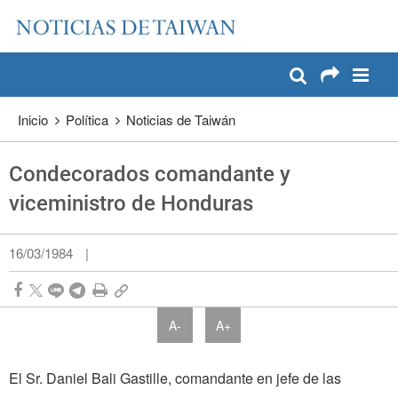
:::
Pase a contenido principal
:::
Inicio
Política
Noticias de Taiwán
Condecorados comandante y
viceministro de Honduras
16/03/1984
|
A-
A+
El Sr. Daniel Bali Gastille, comandante en jefe de las