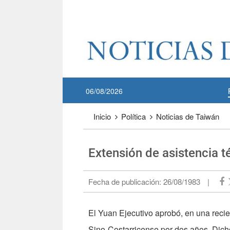
Pase a contenido principal
:::
06/08/2026
:::
Inicio
Política
Noticias de Taiwán
Extensión de asistencia t
Fecha de publicación:
26/08/1983
|
El Yuan Ejecutivo aprobó, en una recie
Sino-Costarricense por dos años. Dich