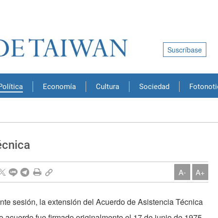
Suscríbase
Política
Economía
Cultura
Sociedad
Fotonoti
écnica
A-
A+
nte sesión, la extensión del Acuerdo de Asistencia Técnica
o acuerdo fue firmado originalmente el 17 de junio de 1975