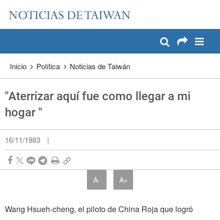
:::
Pase a contenido principal
:::
Inicio
Política
Noticias de Taiwán
"Aterrizar aquí fue como llegar a mi
hogar "
16/11/1983
|
A-
A+
Wang Hsueh-cheng, el piloto de China Roja que logró