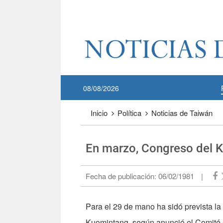
Pase a contenido principal
:::
08/08/2026
:::
Inicio
Política
Noticias de Taiwán
En marzo, Congreso del 
Fecha de publicación:
06/02/1981
|
Para el 29 de mano ha sidó prevista l
Kuomintang, según anunció el Comité C