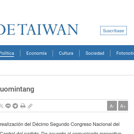
Suscríbase
Política
Economía
Cultura
Sociedad
Fotonoti
Kuomintang
A-
A+
a realización del Décimo Segundo Congreso Nacional del
entral del partido. De acuerdo al comunicado respectivo,