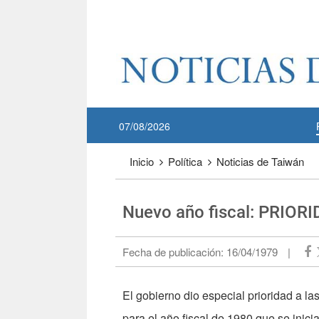
Pase a contenido principal
:::
07/08/2026
:::
Inicio
Política
Noticias de Taiwán
Nuevo año fiscal: PRIO
Fecha de publicación:
16/04/1979
|
El gobierno dio especial prioridad a l
para el año fiscal de 1980 que se inici