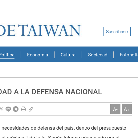
Suscríbase
Política
Economía
Cultura
Sociedad
Fotonoti
RIDAD A LA DEFENSA NACIONAL
A-
A+
as necesidades de defensa del país, dentro del presupuesto
a el próximo 1 de julio. Según informe presentado por el