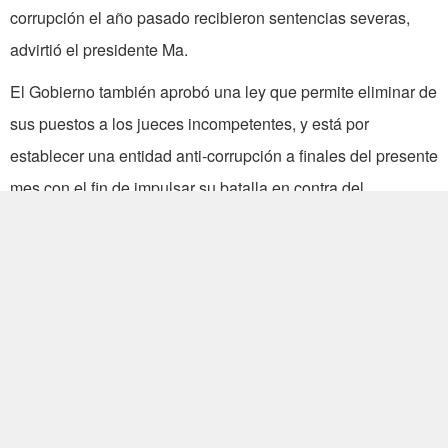
corrupción el año pasado recibieron sentencias severas,
advirtió el presidente Ma.
El Gobierno también aprobó una ley que permite eliminar de
sus puestos a los jueces incompetentes, y está por
establecer una entidad anti-corrupción a finales del presente
mes con el fin de impulsar su batalla en contra del
comportamiento sin ética en el Gobierno, afirmó el
Mandatario.
Ma declaró que el mensaje era claro: “mientras Ma sea
presidente, la corrupción no será tolerada”.
Asimismo, el presidente Ma solicitó el apoyo consolidado
por parte de los miembros de su partido, diciendo que las
elecciones presidenciales y legislativas del próximo año