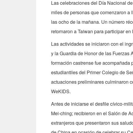
Las celebraciones del Día Nacional de
miles de personas que comenzaron a ll
las ocho de la mañana. Un número réc
retornaron a Taiwan para participar en l
Las actividades se iniciaron con el in
y la Guardia de Honor de las Fuerzas Ar
formación castrense fue acompañada po
estudiantiles del Primer Colegio de Se
actuaciones preliminares culminaron c
WeKIDS.
Antes de iniciarse el desfile cívico-mi
Mei-ching; recibieron en el Salón de A
extranjeros que presentaron sus saludo
de China en ocasión de celebrar su Ce