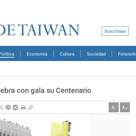
Suscríbase
Política
Economía
Cultura
Sociedad
Fotonoti
lebra con gala su Centenario
A-
A+