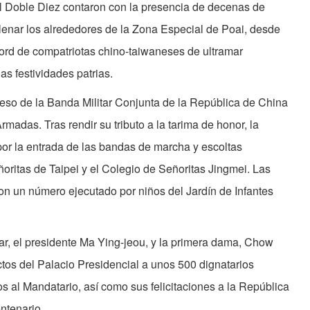
l Doble Diez contaron con la presencia de decenas de
enar los alrededores de la Zona Especial de Poai, desde
ord de compatriotas chino-taiwaneses de ultramar
as festividades patrias.
greso de la Banda Militar Conjunta de la República de China
madas. Tras rendir su tributo a la tarima de honor, la
r la entrada de las bandas de marcha y escoltas
ñoritas de Taipei y el Colegio de Señoritas Jingmei. Las
on un número ejecutado por niños del Jardín de Infantes
litar, el presidente Ma Ying-jeou, y la primera dama, Chow
ctos del Palacio Presidencial a unos 500 dignatarios
s al Mandatario, así como sus felicitaciones a la República
ntenario.