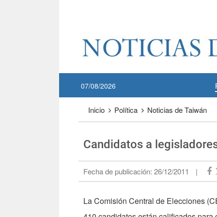
Pase a contenido principal
:::
07/08/2026
:::
Inicio
Política
Noticias de Taiwán
Candidatos a legisladore
Fecha de publicación:
26/12/2011
|
La Comisión Central de Elecciones (CE
410 candidatos están calificados para 