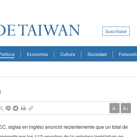
Suscríbase
Política
Economía
Cultura
Sociedad
Fotonoti
s
A-
A+
C, siglas en inglés) anunció recientemente que un total de
competir por los 113 escaños de la próxima legislatura en