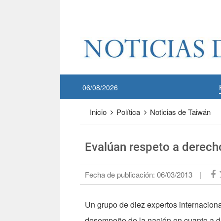
Pase a contenido principal
:::
06/08/2026
:::
Inicio
Política
Noticias de Taiwán
Evalúan respeto a derec
Fecha de publicación:
06/03/2013
|
Un grupo de diez expertos internaciona
desempeño de la nación en cuanto a d