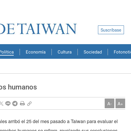
Suscríbase
Política
Economía
Cultura
Sociedad
Fotonoti
hos humanos
A-
A+
les arribó el 25 del mes pasado a Taiwan para evaluar el
erechos humanos se refiere, revelando sus conclusiones