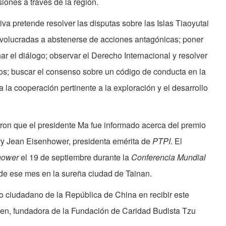
siones a través de la región.
iva pretende resolver las disputas sobre las Islas Tiaoyutai
 involucradas a abstenerse de acciones antagónicas; poner
ar el diálogo; observar el Derecho Internacional y resolver
cos; buscar el consenso sobre un código de conducta en la
 la cooperación pertinente a la exploración y el desarrollo
eron que el presidente Ma fue informado acerca del premio
ary Jean Eisenhower, presidenta emérita de
PTPI
. El
hower
el 19 de septiembre durante la
Conferencia
Mundial
0 de ese mes en la sureña ciudad de Tainan.
o ciudadano de la República de China en recibir este
n, fundadora de la Fundación de Caridad Budista Tzu