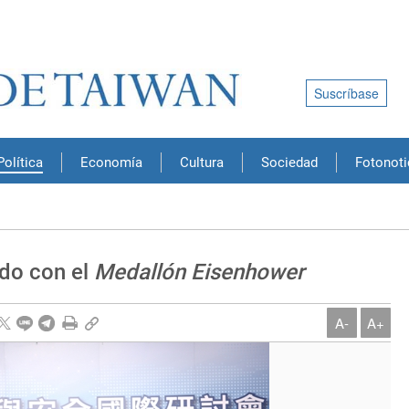
Suscríbase
Política
Economía
Cultura
Sociedad
Fotonoti
do con el
Medallón Eisenhower
A-
A+