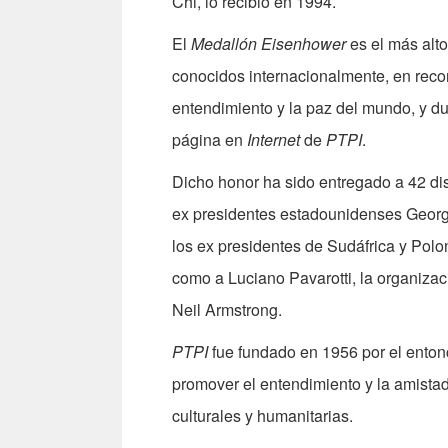
Chi, lo recibió en 1994.
El
Medallón Eisenhower
es el más alt
conocidos internacionalmente, en reco
entendimiento y la paz del mundo, y d
página en
Internet
de
PTPI
.
Dicho honor ha sido entregado a 42 dis
ex presidentes estadounidenses Georg
los ex presidentes de Sudáfrica y Pol
como a Luciano Pavarotti, la organizac
Neil Armstrong.
PTPI
fue fundado en 1956 por el enton
promover el entendimiento y la amistad
culturales y humanitarias.