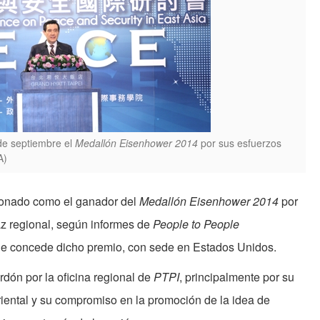
 de septiembre el
Medallón Eisenhower 2014
por sus esfuerzos
A)
cionado como el ganador del
Medallón Eisenhower 2014
por
az regional, según informes de
People to People
que concede dicho premio, con sede en Estados Unidos.
rdón por la oficina regional de
PTPI
, principalmente por su
riental y su compromiso en la promoción de la idea de