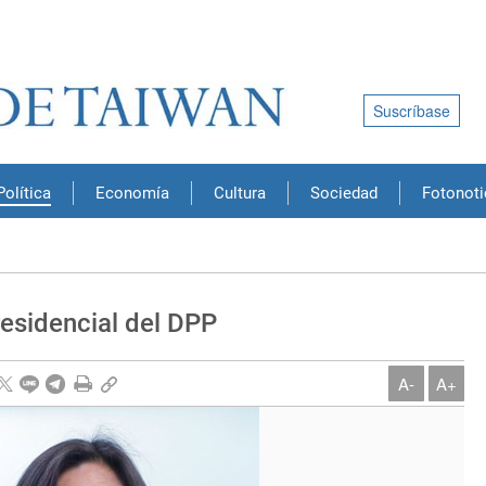
Suscríbase
Política
Economía
Cultura
Sociedad
Fotonoti
esidencial del DPP
A-
A+