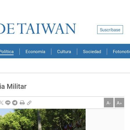
Suscríbase
Política
Economía
Cultura
Sociedad
Fotonoti
a Militar
A-
A+