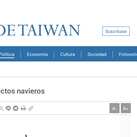
Suscríbase
Política
Economía
Cultura
Sociedad
Fotonoti
ectos navieros
A-
A+