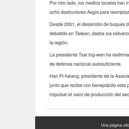
Por otro lado, los medios locales han 
ocho destructores
Aegis
para reemplaza
Desde 2001, el desarrollo de buques d
debatido en Taiwan, dados los esfuerzo
la región.
La presidenta Tsai Ing-wen ha reafirm
de defensa nacional autosuficiente.
Han Pi-hsiang, presidente de la Asocia
junio que recibe con beneplácito esta 
impulsar el valor de producción del se
:::
Una página ofic