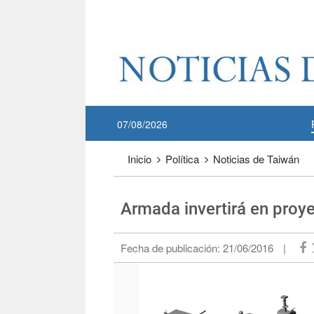
Pase a contenido principal
:::
07/08/2026
:::
Inicio
Política
Noticias de Taiwán
Armada invertirá en proy
Fecha de publicación:
21/06/2016
|