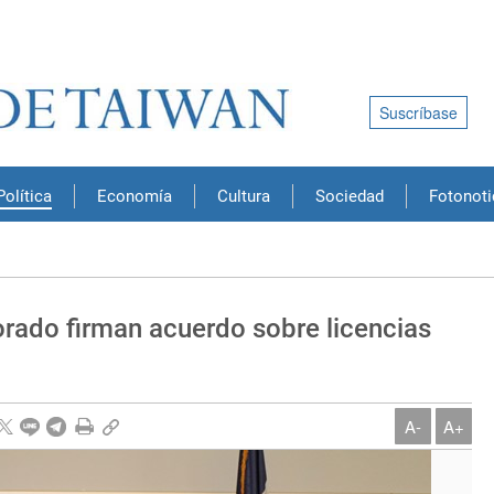
Suscríbase
Política
Economía
Cultura
Sociedad
Fotonoti
orado firman acuerdo sobre licencias
A-
A+