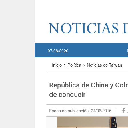
Pase a contenido principal
:::
07/08/2026
:::
Inicio
Política
Noticias de Taiwán
República de China y Col
de conducir
Fecha de publicación:
24/06/2016
|