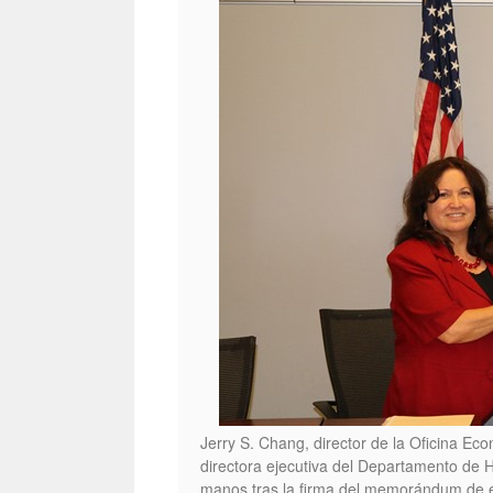
Jerry S. Chang, director de la Oficina Eco
directora ejecutiva del Departamento de 
manos tras la firma del memorándum de en