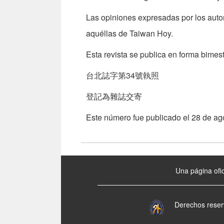
Las opiniones expresadas por los auto
aquéllas de Taiwan Hoy.
Esta revista se publica en forma bimest
台北誌字第34號執照
登記為雜誌交寄
Este número fue publicado el 28 de ag
:::
Una página ofic
Derechos reser