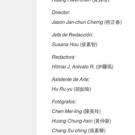
Director:
Jason Jan-chun Cherng
(程正春)
Jefa de Redacción:
Susana Hou
(侯素智)
Redactora:
Hilmar J. Arévalo R.
(伊爾瑪)
Asistente de Arte:
Hu Ru-yu
(胡如瑜)
Fotógrafos:
Chen Mei-ling
(陳美玲)
Huang Chung-hsin
(黃仲新)
Chang Su-ching
(張素卿)