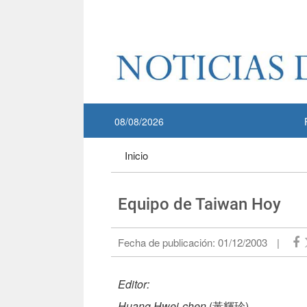
Pase a contenido principal
:::
08/08/2026
:::
Inicio
Equipo de Taiwan Hoy
Fecha de publicación:
01/12/2003
|
Editor:
Huang Hwei-chen
(黃輝珍)