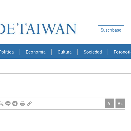
Suscríbase
Política
Economía
Cultura
Sociedad
Fotonoti
A-
A+