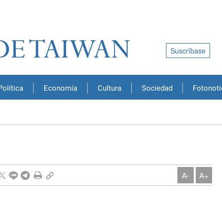
Suscríbase
Política
Economía
Cultura
Sociedad
Fotonoti
A-
A+