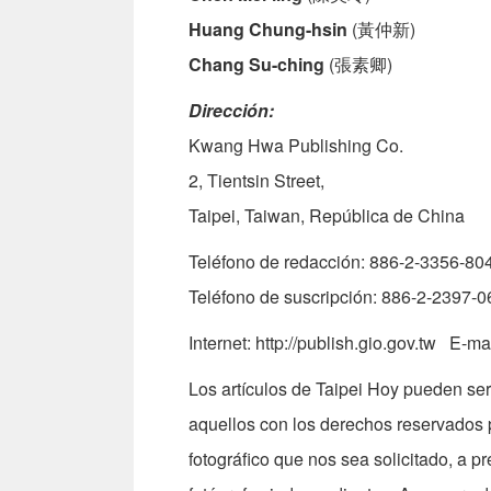
Huang Chung-hsin
(黃仲新)
Chang Su-ching
(張素卿)
Dirección:
Kwang Hwa Publishing Co.
2, Tientsin Street,
Taipei, Taiwan, República de China
Teléfono de redacción: 886-2-3356-8
Teléfono de suscripción: 886-2-2397-
Internet: http://publish.gio.gov.tw E-m
Los artículos de Taipei Hoy pueden ser
aquellos con los derechos reservados p
fotográfico que nos sea solicitado, a p