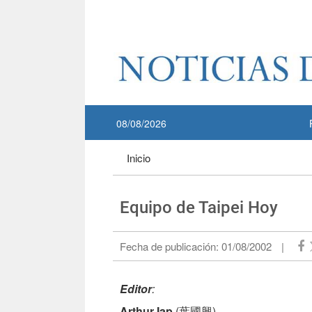
Pase a contenido principal
:::
08/08/2026
:::
Inicio
Equipo de Taipei Hoy
Fecha de publicación:
01/08/2002
|
Editor
:
Arthur Iap
(葉國興)