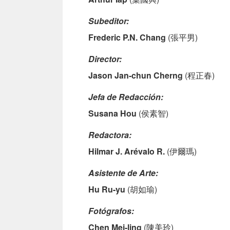
Subeditor:
Frederic P.N. Chang
(張平男)
Director:
Jason Jan-chun Cherng
(程正春)
Jefa de Redacción:
Susana Hou
(侯素智)
Redactora:
Hilmar J. Arévalo R.
(伊爾瑪)
Asistente de Arte:
Hu Ru-yu
(胡如瑜)
Fotógrafos:
Chen Mei-ling
(陳美玲)