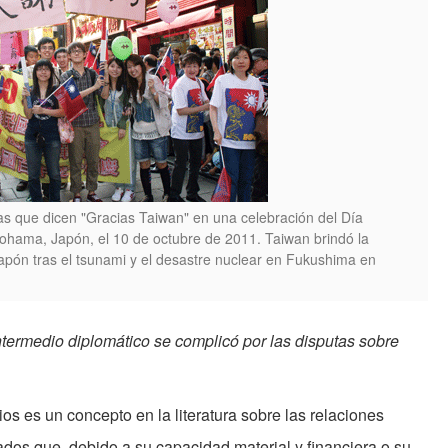
s que dicen "Gracias Taiwan" en una celebración del Día
ohama, Japón, el 10 de octubre de 2011. Taiwan brindó la
pón tras el tsunami y el desastre nuclear en Fukushima en
ermedio diplomático se complicó por las disputas sobre
os es un concepto en la literatura sobre las relaciones
tados que, debido a su capacidad material y financiera o su