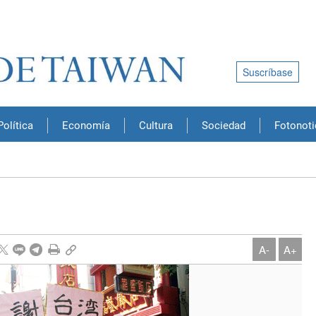
Suscríbase
Política
Economía
Cultura
Sociedad
Fotonoti
A-
A+