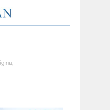
gina,