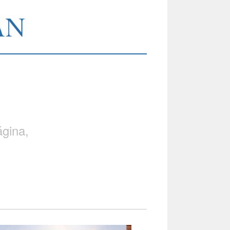
gina,