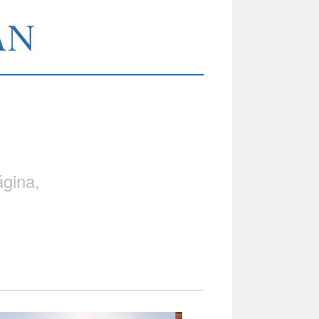
gina,