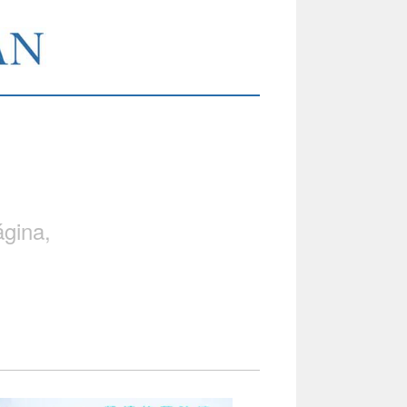
gina,