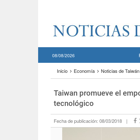
Pase a contenido principal
:::
08/08/2026
:::
Inicio
Economía
Noticias de Taiwán
Taiwan promueve el empod
tecnológico
Fecha de publicación:
08/03/2018
|