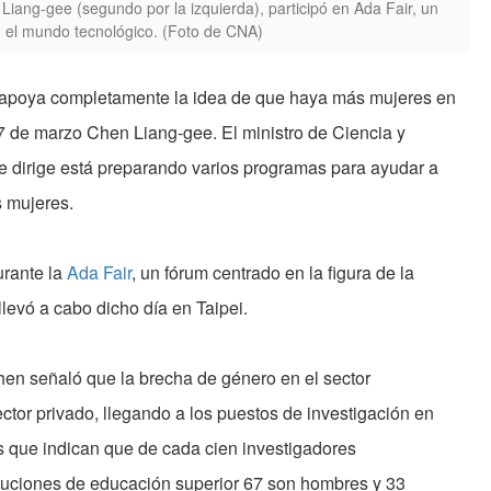
 Liang-gee (segundo por la izquierda), participó en Ada Fair, un
n el mundo tecnológico. (Foto de CNA)
 apoya completamente la idea de que haya más mujeres en
l 7 de marzo Chen Liang-gee. El ministro de Ciencia y
ue dirige está preparando varios programas para ayudar a
s mujeres.
urante la
Ada Fair
, un fórum centrado en la figura de la
levó a cabo dicho día en Taipei.
hen señaló que la brecha de género en el sector
ctor privado, llegando a los puestos de investigación en
os que indican que de cada cien investigadores
ituciones de educación superior 67 son hombres y 33