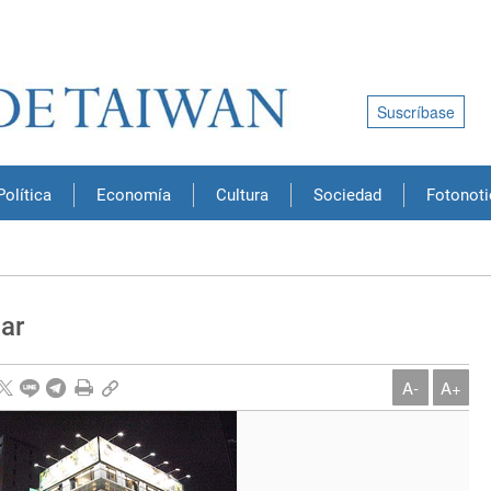
Suscríbase
Política
Economía
Cultura
Sociedad
Fotonoti
ar
A-
A+