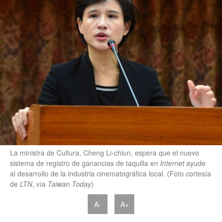
La ministra de Cultura, Cheng Li-chiun, espera que el nuevo
sistema de registro de ganancias de taquilla en
Internet
ayude
al desarrollo de la industria cinematográfica local. (Foto cortesía
de
LTN
, vía
Taiwan Today
)
A-
A+