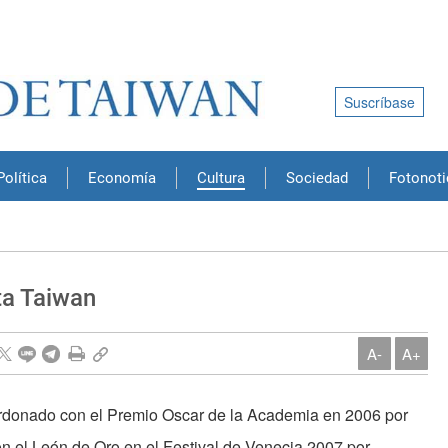
Suscríbase
Política
Economía
Cultura
Sociedad
Fotonoti
ta Taiwan
A-
A+
ardonado con el Premio Oscar de la Academia en 2006 por
con el León de Oro en el Festival de Venecia 2007 por