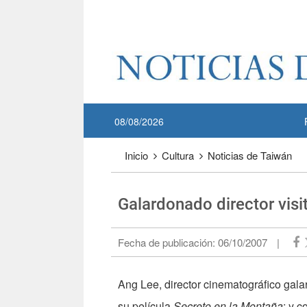
Pase a contenido principal
:::
08/08/2026
:::
Inicio
Cultura
Noticias de Taiwán
Galardonado director visi
Fecha de publicación:
06/10/2007
|
Ang Lee, director cinematográfico gal
su película
Secreto en la Montaña
; y 