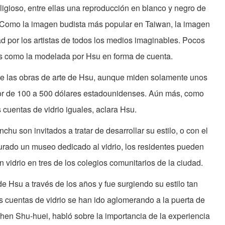
ligioso, entre ellas una reproducción en blanco y negro de
 Como la imagen budista más popular en Taiwan, la imagen
d por los artistas de todos los medios imaginables. Pocos
os como la modelada por Hsu en forma de cuenta.
ue las obras de arte de Hsu, aunque miden solamente unos
dor de 100 a 500 dólares estadounidenses. Aún más, como
cuentas de vidrio iguales, aclara Hsu.
chu son invitados a tratar de desarrollar su estilo, o con el
urado un museo dedicado al vidrio, los residentes pueden
n vidrio en tres de los colegios comunitarios de la ciudad.
e Hsu a través de los años y fue surgiendo su estilo tan
 las cuentas de vidrio se han ido aglomerando a la puerta de
hen Shu-huei, habló sobre la importancia de la experiencia