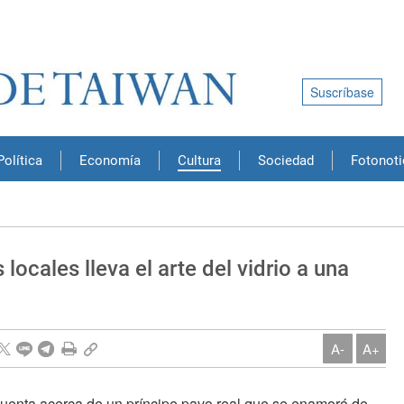
Suscríbase
Política
Economía
Cultura
Sociedad
Fotonoti
locales lleva el arte del vidrio a una
A-
A+
uenta acerca de un príncipe pavo real que se enamoró de