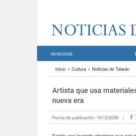
Pase a contenido principal
:::
06/08/2026
:::
Inicio
Cultura
Noticias de Taiwán
Artista que usa materiales 
nueva era
Fecha de publicación:
16/12/2006
|
Existe una leyenda aborigen que nos c