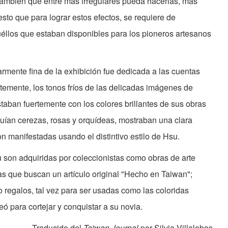
también que entre más irregulares pueda hacerlas, más
esto que para lograr estos efectos, se requiere de
uéllos que estaban disponibles para los pioneros artesanos
armente fina de la exhibición fue dedicada a las cuentas
temente, los tonos fríos de las delicadas imágenes de
staban fuertemente con los colores brillantes de sus obras
cluían cerezas, rosas y orquídeas, mostraban una clara
n manifestadas usando el distintivo estilo de Hsu.
son adquiridas por coleccionistas como obras de arte
as que buscan un artículo original "Hecho en Taiwan";
 regalos, tal vez para ser usadas como las coloridas
ó para cortejar y conquistar a su novia.
Traducido del
Taiwan Journal
por Silvia Villalobos