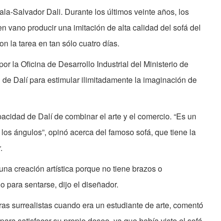
ala-Salvador Dali. Durante los últimos veinte años, los
 vano producir una imitación de alta calidad del sofá del
on la tarea en tan sólo cuatro días.
or la Oficina de Desarrollo Industrial del Ministerio de
 de Dalí para estimular ilimitadamente la imaginación de
cidad de Dalí de combinar el arte y el comercio. “Es un
 los ángulos”, opinó acerca del famoso sofá, que tiene la
.
una creación artística porque no tiene brazos o
 para sentarse, dijo el diseñador.
ras surrealistas cuando era un estudiante de arte, comentó
 para satisfacer su propio deseo, ya que había visto el sofá