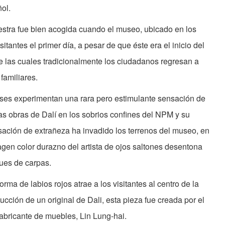
ñol.
stra fue bien acogida cuando el museo, ubicado en los
itantes el primer día, a pesar de que éste era el inicio del
e las cuales tradicionalmente los ciudadanos regresan a
familiares.
meses experimentan una rara pero estimulante sensación de
cas obras de Dalí en los sobrios confines del NPM y su
nsación de extrañeza ha invadido los terrenos del museo, en
gen color durazno del artista de ojos saltones desentona
ques de carpas.
orma de labios rojos atrae a los visitantes al centro de la
ucción de un original de Dali, esta pieza fue creada por el
fabricante de muebles, Lin Lung-hai.