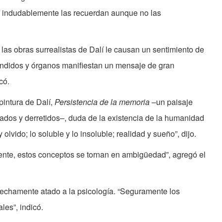
í indudablemente las recuerdan aunque no las
e las obras surrealistas de Dalí le causan un sentimiento de
endidos y órganos manifiestan un mensaje de gran
có.
intura de Dalí,
Persistencia de la memoria
–un paisaje
zados y derretidos–, duda de la existencia de la humanidad
olvido; lo soluble y lo insoluble; realidad y sueño”, dijo.
te, estos conceptos se tornan en ambigüedad”, agregó el
rechamente atado a la psicología. “Seguramente los
les”, indicó.