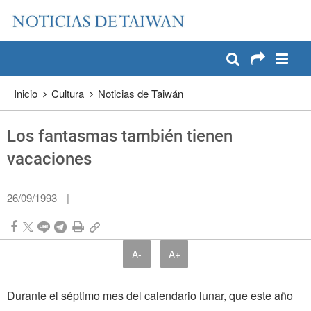
:::
Pase a contenido principal
:::
Inicio
Cultura
Noticias de Taiwán
Los fantasmas también tienen
vacaciones
26/09/1993
|
A-
A+
Durante el séptimo mes del calen­dario lunar, que este año