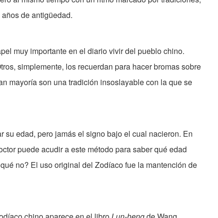
e años de antigüedad.
el muy importante en el diario vivir del pueblo chino.
Otros, simplemente, los recuerdan para hacer bromas sobre
an mayoría son una tradición insoslayable con la que se
 su edad, pero jamás el signo bajo el cual nacieron. En
doctor puede acudir a este método para saber qué edad
qué no? El uso original del Zodíaco fue la mantención de
odíaco chino aparece en el libro
Lun-heng
de Wang