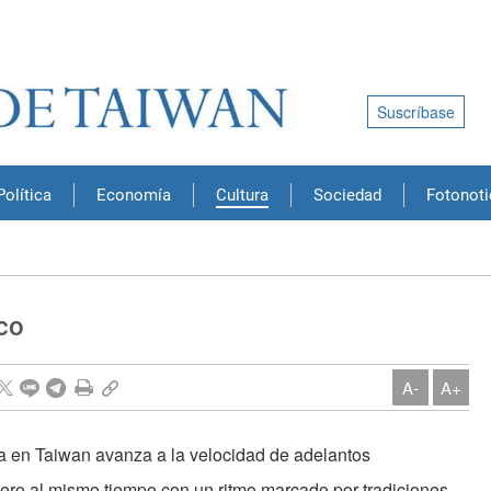
Suscríbase
Política
Economía
Cultura
Sociedad
Fotonoti
co
A-
A+
ida en Taiwan avanza a la velocidad de adelantos
ero al mismo tiempo con un ritmo marcado por tradiciones,