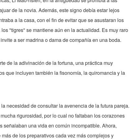
icas, Li Mao-hsien, en la antigüedad se prohibía a las
l ajuar de la novia. Además, este signo debía estar lejos
traba a la casa, con el fin de evitar que se asustaran los
tra los "tigres" se mantiene aún en la actualidad. Es muy raro
e invite a ser madrina o dama de compañía en una boda.
te de la adivinación de la fortuna, una práctica muy
s que incluyen también la fisonomía, la quiromancia y la
a necesidad de consultar la avenencia de la futura pareja.
 mucha rigurosidad, por lo cual no faltaban los corazones
os señalaban una vida en común incompatible. Ahora,
e más de los preparativos cada vez más complejos y