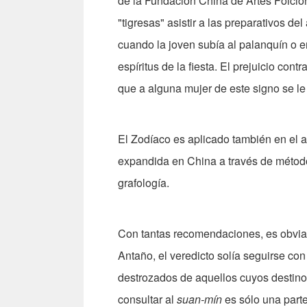
de la Fundación China de Artes Folclór
"tigresas" asistir a las preparativos de
cuando la joven subía al palanquín o en
espíritus de la fiesta. El prejuicio con
que a alguna mujer de este signo se l
El Zodíaco es aplicado también en el ar
expandida en China a través de método
grafología.
Con tantas recomendaciones, es obvia l
Antaño, el veredicto solía seguirse con
destrozados de aquellos cuyos destin
consultar al
suan-mín
es sólo una part