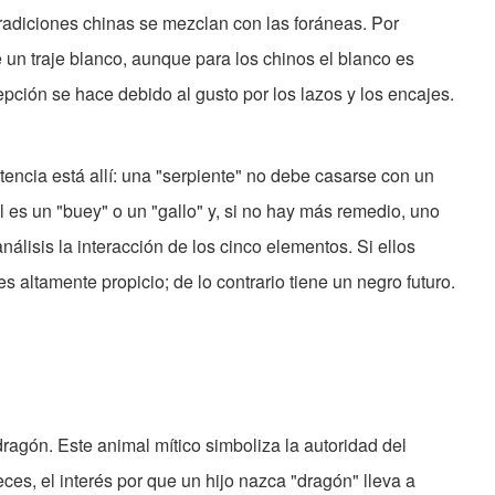
tradiciones chinas se mezclan con las foráneas. Por
 un traje blanco, aunque para los chinos el blanco es
epción se hace debido al gusto por los lazos y los encajes.
tencia está allí: una "serpiente" no debe casarse con un
al es un "buey" o un "gallo" y, si no hay más remedio, uno
nálisis la interacción de los cinco elementos. Si ellos
 altamente propicio; de lo contrario tiene un negro futuro.
 dragón. Este animal mítico simboliza la autoridad del
eces, el interés por que un hijo nazca "dragón" lleva a