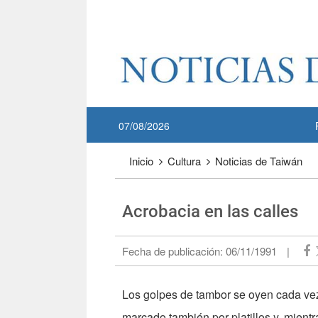
Pase a contenido principal
:::
07/08/2026
:::
Inicio
Cultura
Noticias de Taiwán
Acrobacia en las calles
Fecha de publicación:
06/11/1991
|
Los golpes de tambor se oyen cada vez 
marcado también por platillos y, mientr