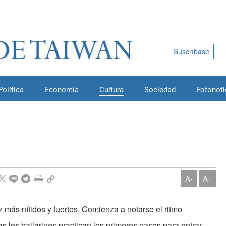
Suscríbase
Política
Economía
Cultura
Sociedad
Fotonoti
A-
A+
más nítidos y fuertes. Comienza a notarse el ritmo
as los bailarines practican los primeros pasos para entrar