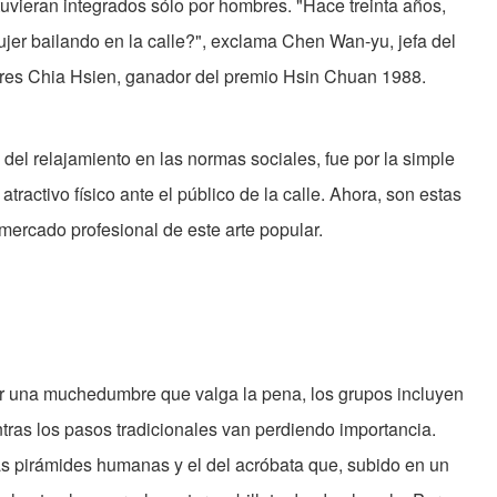
uvieran integrados sólo por hombres. "Hace treinta años,
jer bailando en la calle?", exclama Chen Wan-yu, jefa del
s Chia Hsien, ganador del premio Hsin Chuan 1988.
l relajamiento en las normas sociales, fue por la simple
tractivo físico ante el público de la calle. Ahora, son estas
ercado profesional de este arte popular.
aer una muchedumbre que valga la pena, los grupos incluyen
ras los pasos tradicionales van perdiendo importancia.
as pirámides humanas y el del acróbata que, subido en un