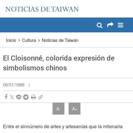
:::
Pase a contenido principal
:::
Inicio
Cultura
Noticias de Taiwán
El Cloisonné, colorida expresión de
simbolismos chinos
06/01/1989
|
A-
A+
Entre el sinnúmero de artes y artesanías que la milenaria