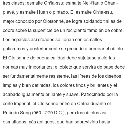
tres clases: esmalte Ch'ia-ssu; esmalte Nei-t'ian o Cham­
plevé, y esmalte Huan o pintado. El esmalte Ch'ia-ssu,
mejor conocido por Cloisonné, se logra soldando tirillas de
cobre sobre la superficie de un reci­piente también de cobre.
Los espacios así creados se llenan con esmaltes
polícromos y pos­teriormente se procede a horne­ar el objeto.
El Cloisonné de buena cali­dad debe sujetarse a ciertas
normas muy importantes: el objeto que servirá de base debe
ser fundamentalmente resistente, las líneas de los diseños
limpias y bien definidas, los co­lores finos y brillantes y el
aca­bado igualmente brillante y suave. Patrocinado por la
corte im­perial, el Cloisonné entró en China durante el
Período Sung (960-1279 D.C.), pero los objetos así
esmaltados más anti­guos, que han sobrevivido hasta