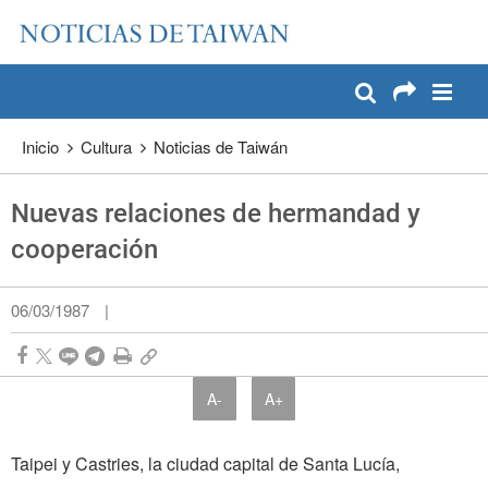
:::
Pase a contenido principal
:::
Inicio
Cultura
Noticias de Taiwán
Nuevas relaciones de hermandad y
cooperación
06/03/1987
|
A-
A+
Taipei y Castries, la ciudad capital de Santa Lucía,