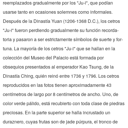
reemplazados gradual­mente por los "Ju-i", que podían
usarse tanto en oca­siones solemnes como informales.
Después de la Dinastía Yuan (1206-1368 D.C.), los cetros
"Ju-i" fueron perdiendo gra­dualmente su función recorda­
toria y pasaron a ser estricta­mente símbolos de suerte y for­
tuna. La mayoría de los cetros "Ju-i" que se hallan en la
colec­ción del Museo del Palacio está formada por
obsequios presen­tados al emperador Kao Tsung, de la
Dinastía Ching, quién reinó entre 1736 y 1796. Los cetros
reproducidos en las fotos tienen aproximadamente 43
centímetros de largo por 8 centímetros de ancho. Uno, de
color verde pálido, está recubierto con toda clase de piedras
preciosas. En la parte superior se halla incrustado un
duraznero, cuyas frutas son de jade púrpura, el tronco de