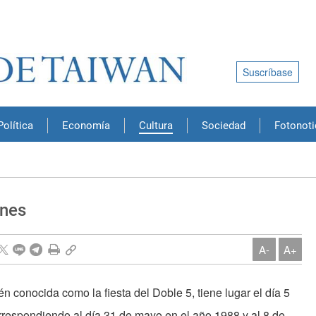
Suscríbase
Política
Economía
Cultura
Sociedad
Fotonoti
ones
A-
A+
n conocida como la fiesta del Doble 5, tiene lugar el día 5
orrespondiendo al día 31 de mayo en el año 1988 y al 8 de