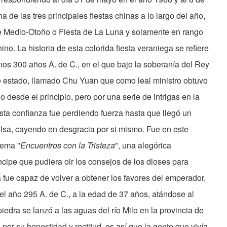
 de las tres principales fiestas chinas a lo largo del año,
de Medio-Otoño o Fiesta de La Luna y solamente en rango
o. La historia de esta colorida fiesta veraniega se refiere
nos 300 años A. de C., en el que bajo la soberanía del Rey
 estado, llamado Chu Yuan que como leal ministro obtuvo
o desde el principio, pero por una serie de intrigas en la
esta confianza fue perdiendo fuerza hasta que llegó un
sa, cayendo en desgracia por si mismo. Fue en este
oema "
Encuentros con la Tristeza
", una alegórica
cipe que pudiera oir los consejos de los dioses para
fue capaz de volver a obtener los favores del emperador,
n el año 295 A. de C., a la edad de 37 años, atándose al
edra se lanzó a las aguas del río Milo en la provincia de
por su honestidad y rectitud, es así que la gente que vivía