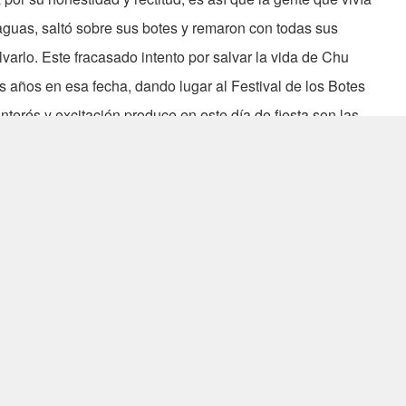
 aguas, saltó sobre sus botes y remaron con todas sus
varlo. Este fracasado intento por salvar la vida de Chu
 años en esa fecha, dando lugar al Festival de los Botes
erés y excitación produce en este día de fiesta son las
egatas no sólo simbolizan el pueblo lanzado al rescate de
ambién, muestran la cooperación y el trabajo en equipo
s dragones utilizados en Taiwan para las regatas son de
lación de 22 remeros, un timonel, un tamborilero y un
sir la bandera, tumbado sobre la cabeza del dragón, en la
 tienen una longitud de 300 metros a lo largo del curso del
 utiliza una pistola, como en las competiciones atléticas, o
boyas que sujetan una bandera. El ganador es aquel que
ya. Solamente pueden competir en cada regata dos
izar dos eliminatorias. En algunas ocasiones, dependiendo