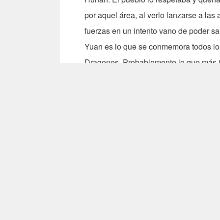
por aquel área, al verlo lanzarse a las
fuerzas en un intento vano de poder sal
Yuan es lo que se conmemora todos los
Dragones. Probablemente lo que más int
regatas de los Botes Dragones. Estas r
su respetado ministro Chu Yuan sino t
como virtud del pueblo chino. Los bote
12,97 metros de largo. Portan una tripu
tripulante, este último encargado de a
meta de la regata. La regatas en Taipei
río Tamsui. La persona que da la salida
una bandera. En la meta existen clara
primero toma la bandera de la clarabo
equipos al mismo tiempo y han de real