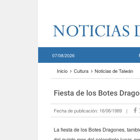
Pase a contenido principal
:::
07/08/2026
:::
Inicio
Cultura
Noticias de Taiwán
Fiesta de los Botes Drag
Fecha de publicación:
16/06/1989
|
La fiesta de los Botes Dragones, tambié
del quinto mes del calendario lunar, c