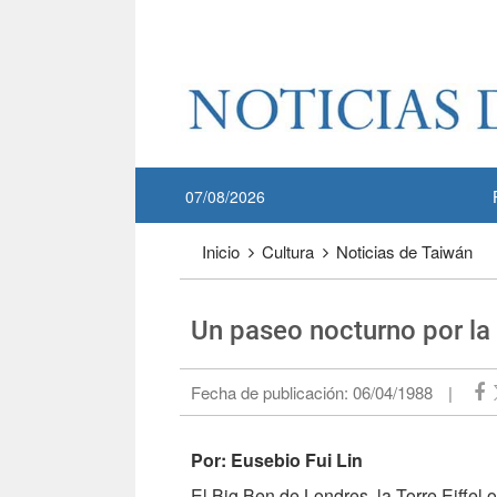
Pase a contenido principal
:::
07/08/2026
:::
Inicio
Cultura
Noticias de Taiwán
Un paseo nocturno por la 
Fecha de publicación:
06/04/1988
|
Por: Eusebio Fui Lin
El Big Ben de Londres, la Torre Eiffel o 