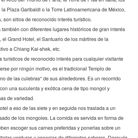
, la Plaza Garibaldi o la Torre Latinoamericana de México,
son sitios de reconocido interés turístico.
 también con diferentes lugares históricos de gran interés
, el Grand Hotel, el Santuario de los mártires de la
vo a Chiang Kai-shek, etc.
s turísticos de reconocido interés para cualquier visitante
erse por ningún motivo, es el tradicional Templo de
o de las culebras" de sus alrededores. Es un recorrido
on una suculenta y exótica cena de tipo mongol y
as de variedad.
tel a eso de las siete y en seguida nos traslada a un
asado de los mongoles. La comida es servida en forma de
 deben escoger sus carnes preferidas y ponerlas sobre un
stintas verduras y especias de diferentes sabores. Después