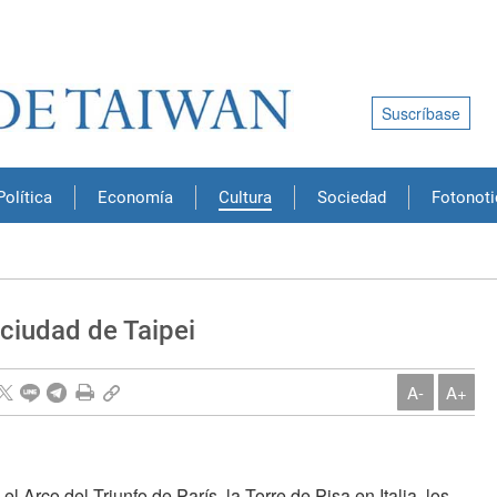
Suscríbase
Política
Economía
Cultura
Sociedad
Fotonoti
ciudad de Taipei
A-
A+
el Arco del Triunfo de París, la Torre de Pisa en Italia, los