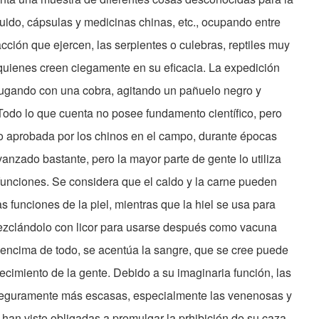
quido, cápsulas y medicinas chinas, etc., ocupando entre
acción que ejercen, las serpientes o culebras, reptiles muy
 quienes creen ciegamente en su eficacia. La expedición
jugando con una cobra, agitando un pañuelo negro y
Todo lo que cuenta no posee fundamento científico, pero
do aprobada por los chinos en el campo, durante épocas
anzado bastante, pero la mayor parte de gente lo utiliza
nciones. Se considera que el caldo y la carne pueden
as funciones de la piel, mientras que la hiel se usa para
mezclándolo con licor para usarse después como vacuna
 encima de todo, se acentúa la sangre, que se cree puede
ecimiento de la gente. Debido a su imaginaria función, las
seguramente más escasas, especialmente las venenosas y
 han visto obligadas a promulgar la prhibición de su caza