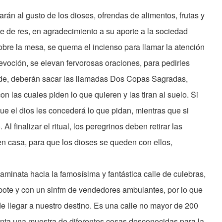
arán al gusto de los dioses, ofrendas de alimentos, frutas y
e de res, en agradecimiento a su aporte a la sociedad
bre la mesa, se quema el incienso para llamar la atención
evoción, se elevan fervorosas oraciones, para pedirles
arde, deberán sacar las llamadas Dos Copas Sagradas,
 las cuales piden lo que quieren y las tiran al suelo. Si
que el dios les concederá lo que pidan, mientras que si
. Al finalizar el ritual, los peregrinos deben retirar las
n casa, para que los dioses se queden con ellos,
aminata hacia la famosísima y fantástica calle de culebras,
ote y con un sinfm de vendedores ambulantes, por lo que
e llegar a nuestro destino. Es una calle no mayor de 200
enta una muestra de diferentes cosas desconocidas para la