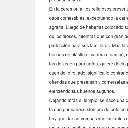
En la ceremonia, los religiosos present
otros comestibles, exceptuando la carn
agraria. Luego de haberlas colocado so
de los dioses, mientras que con gran d
protección para sus familiares. Más t
hechas de plástico, madera o bambú, con
las dos caen para arriba, quiere decir 
caen del otro lado, significa lo contrario
ofrendas que presentan y comérselas e
ejerciendo sus buenos augurios.
Dejando atrás el templo, se hace una c
la que permanece siempre de bote en b
hay que dar numerosas vueltas antes d
metros de longitud, pero que nos pres