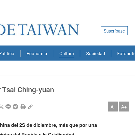
Suscríbase
Política
Economía
Cultura
Sociedad
Fotonoti
r Tsai Ching-yuan
A-
A+
China del 2S de diciembre, más que por una
ipios del Pueblo y la Cristiandad.