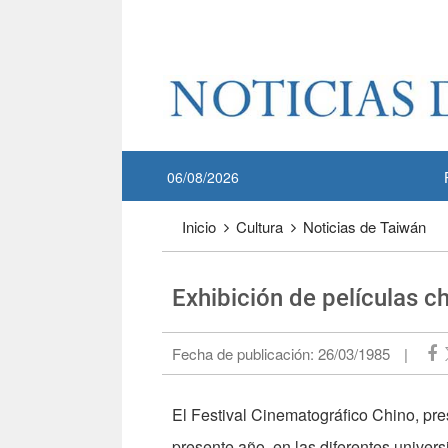
Pase a contenido principal
:::
06/08/2026
:::
Inicio
Cultura
Noticias de Taiwán
Exhibición de películas c
Fecha de publicación:
26/03/1985
|
El Festival Cinematográfico Chino, pr
presente año, en las diferentes univer