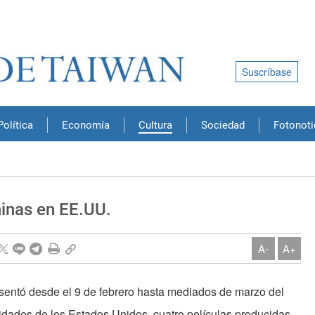
Suscríbase
Política
Economía
Cultura
Sociedad
Fotonoti
hinas en EE.UU.
A-
A+
esentó desde el 9 de febrero hasta mediados de marzo del
sidades de los Estados Unidos, cuatro películas producidas