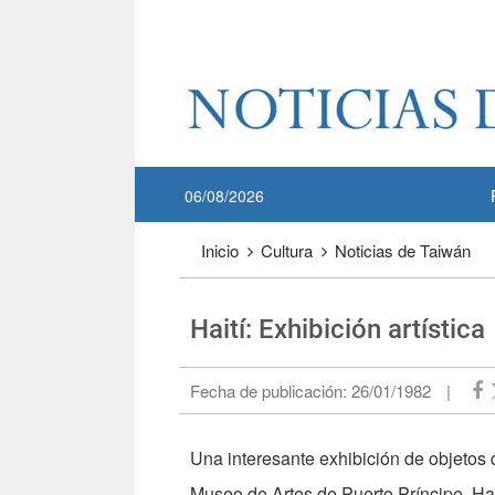
Pase a contenido principal
:::
06/08/2026
:::
Inicio
Cultura
Noticias de Taiwán
Haití: Exhibición artística
Fecha de publicación:
26/01/1982
|
Una interesante exhibición de objetos
Museo de Artes de Puerto Príncipe, Hai