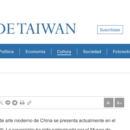
Suscríbase
Política
Economía
Cultura
Sociedad
Fotonoti
A-
A+
 de arte moderno de China se presenta actualmente en el
tí. La exposición ha sido patrocinada por el Museo de