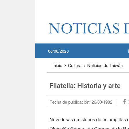
Pase a contenido principal
:::
06/08/2026
:::
Inicio
Cultura
Noticias de Taiwán
Filatelia: Historia y arte
Fecha de publicación:
26/03/1982
|
Novedosas emisiones de estampillas en
Dirección General de Correos de la Re