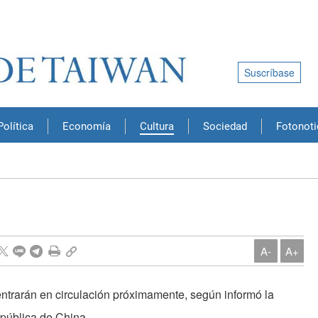
Suscríbase
Política
Economía
Cultura
Sociedad
Fotonoti
A-
A+
trarán en circulación próximamente, según informó la
pública de China.