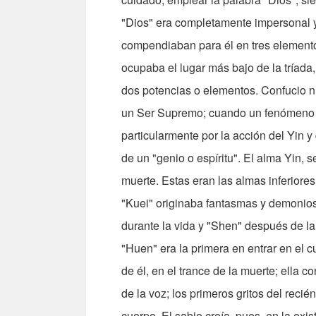
"Dios" era completamente impersonal y
compendiaban para él en tres elemento
ocupaba el lugar más bajo de la tríada, 
dos potencias o elementos. Confucio nu
un Ser Supremo; cuando un fenómeno no
particularmente por la acción del Yin 
de un "genio o espíritu". El alma Yin, 
muerte. Estas eran las almas inferiores
"Kuei" originaba fantasmas y demonios
durante la vida y "Shen" después de la
"Huen" era la primera en entrar en el c
de él, en el trance de la muerte; ella 
de la voz; los primeros gritos del reci
cuerpo. El sabio creía, pues, en la exis