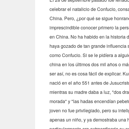
celebrar el natalicio de Confucio, con
China. Pero, ¿por qué se sigue honran
imprescindible conocer primero la pers
en China. No ha habido en la historia
haya gozado de tan grande influencia s
como Confucio. Si se le pidíera a algu
china en los últimos dos mil años o má
ser así, no es cosa fácil de explicar. 
nació en el año 551 antes de Jusucrist
mientras su madre daba a luz, "dos dra
morada" y "las hadas encendían pebeter
joven no fue privilegiado, pero su inte
apenas un niño, y ya demostraba una ha
particularmente era extraordinario su 