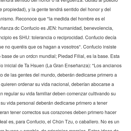
 de propiedad), y la gente tendrá sentido del honor y del
manismo. Reconoce que "la medida del hombre es el
nseñanza dc Confucio es JEN: humanidad, benevolencia,
rincipio es SHU: tolerancia o reciprocidad. Confucio decía
ue no queréis que os hagan a vosotros". Confucio insiste
 base de un ordcn mundial; Piedad Filial, es la base. Esta
ulo inicial de Ta Hsuen (La Gran Enseñanza): "Los ancianos
rto de las gentes del mundo, deberán dedicarse primero a
 quieren ordenar su vida nacional, deberían abocarse a
an regular su vida familiar deben comenzar cultivando su
r su vida personal deberán dedicarse primero a tener
ieran tener correctos sus corazones deben primero hacer
deal es, para Confucio, el Chün Tzu, o caballero. No es un
re bueno y amable, de principios morales. Estas ideas de