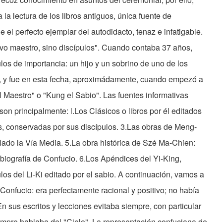
a lectura de los libros antiguos, única fuente de
el perfecto ejemplar del autodidacto, tenaz e infatigable.
uvo maestro, sino discípulos". Cuando contaba 37 años,
los de importancia: un hijo y un sobrino de uno de los
w, y fue en esta fecha, aproximádamente, cuando empezó a
l Maestro" o "Kung el Sabio". Las fuentes informativas
son principalmente: l.Los Clásicos o libros por él editados
, conservadas por sus discípulos. 3.Las obras de Meng-
itulado la Vía Media. 5.La obra histórica de Szé Ma-Chien:
 biografía de Confucio. 6.Los Apéndices del Yi-King,
los del Li-Ki editado por el sabio. A continuación, vamos a
onfucio: era perfectamente racional y positivo; no había
En sus escritos y lecciones evitaba siempre, con particular
empre hablaba del "Cielo". La representación confuciana de