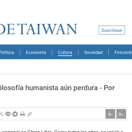
Suscríbase
Política
Economía
Cultura
Sociedad
Fotonoti
filosofía humanista aún perdura - Por
A-
A+
 nacional en China Libre. Como todos los años, se volvió a