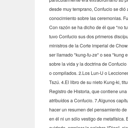
desde muy temprano, Confucio se dió a l
conocimiento sobre las ceremonias. Fue 
Con razón se ha dicho de él que "no t
tuvo Confucio sus dos primeros discípu
ministros de la Corte imperial de Cho
ser llamado "kung-fu-ze" o sea "kung e
sobre la vida y la doctrina de Confucio 
o compilados. 2.Los Lun-U o Lecciones
Tszú. 4.El libro de su nieto Kung-ki, t
Registro de Historia, que contiene una
atribuídos a Confucio. 7.Algunos capítu
hacer un resumen del pensamiento de C
en él ni un sólo vestigo de metafísica. 
cuidado, emplear la palabra "Dios", si