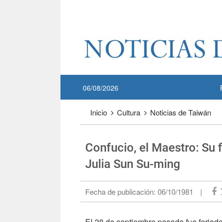
Pase a contenido principal
:::
06/08/2026
:::
Inicio
Cultura
Noticias de Taiwán
Confucio, el Maestro: Su 
Julia Sun Su-ming
Fecha de publicación:
06/10/1981
|
El 28 de septiembre pasado fue feriado