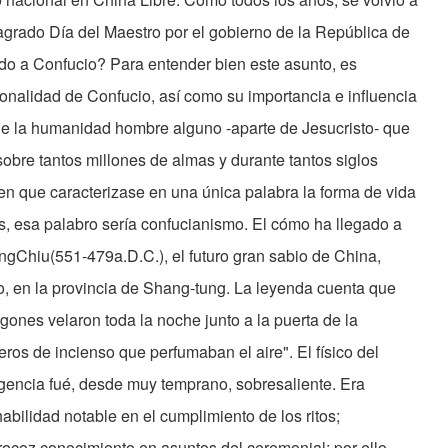
sagrado Día del Maestro por el gobierno de la República de
do a Confucio? Para entender bien este asunto, es
onalidad de Confucio, así como su importancia e influencia
 de la humanidad hombre alguno -aparte de Jesucristo- que
obre tantos millones de almas y durante tantos siglos
ien que caracterizase en una única palabra la forma de vida
s, esa palabro sería confucianismo. El cómo ha llegado a
KungChiu(551-479a.D.C.), el futuro gran sabio de China,
o, en la provincia de Shang-tung. La leyenda cuenta que
gones velaron toda la noche junto a la puerta de la
os de incienso que perfumaban el aire". El físico del
ligencia fué, desde muy temprano, sobresaliente. Era
bilidad notable en el cumplimiento de los ritos;
precoz conocimiento en asuntos del ceremonial; por ello,