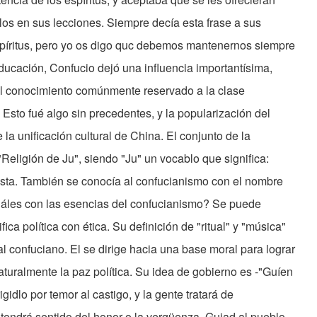
ellos en sus lecciones. Siempre decía esta frase a sus
espíritus, pero yo os digo quc debemos mantenernos siempre
educación, Confucio dejó una influencia importantísima,
 el conocimiento comúnmente reservado a la clase
Esto fué algo sin precedentes, y la popularización del
 la unificación cultural de China. El conjunto de la
eligión de Ju", siendo "Ju" un vocablo que significa:
alista. También se conocía al confucianismo con el nombre
¿Cuáles con las esencias del confucianismo? Se puede
fica política con ética. Su definición de "ritual" y "música"
ial confuciano. El se dirige hacia una base moral para lograr
aturalmente la paz política. Su idea de gobierno es -"Guíen
idlo por temor al castigo, y la gente tratará de
 tendrá sentido del honor o la vergüenza. Guiad al pueblo