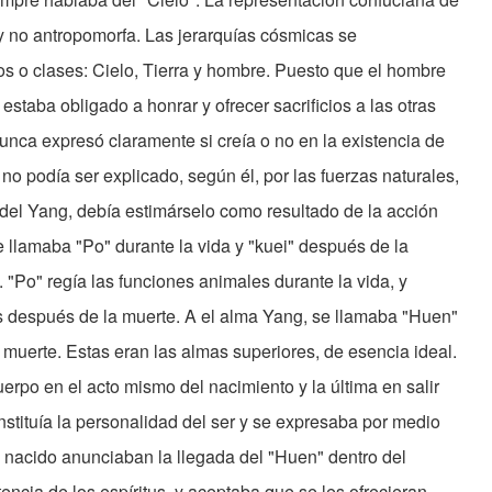
 no antropomorfa. Las jerarquías cósmicas se
s o clases: Cielo, Tierra y hombre. Puesto que el hombre
estaba obligado a honrar y ofrecer sacrificios a las otras
nca expresó claramente si creía o no en la existencia de
 podía ser explicado, según él, por las fuerzas naturales,
y del Yang, debía estimárselo como resultado de la acción
se llamaba "Po" durante la vida y "kuei" después de la
. "Po" regía las funciones animales durante la vida, y
 después de la muerte. A el alma Yang, se llamaba "Huen"
 muerte. Estas eran las almas superiores, de esencia ideal.
uerpo en el acto mismo del nacimiento y la última en salir
constituía la personalidad del ser y se expresaba por medio
én nacido anunciaban la llegada del "Huen" dentro del
tencia de los espíritus, y aceptaba que se les ofrecieran