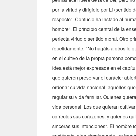
por la virtud y dirigidlo por Li (sentido
respecto". Confucio ha instado al hu
hombre". El principio central de la e
perfecta virtud o sentido moral. Otro p
repetidamente: "No hagáis a otros lo q
en el cultivo de la propia persona como
idea está mejor expresada en el capít
que quieren preservar el caráctcr abie
ordenar su vida nacional; aquéllos que
regular su vida familiar. Quienes quier
vida personal. Los que quieran cultiva
correctos sus corazones, y quienes qu
sinceras sus intenciones". El hombre i
aristócrata, sino simplemente, un homb