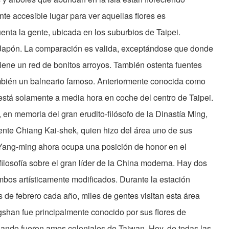
te accesible lugar para ver aquellas flores es
ta la gente, ubicada en los suburbios de Taipei.
apón. La comparación es valida, exceptándose que donde
ene un red de bonitos arroyos. También ostenta fuentes
también un balneario famoso. Anteriormente conocida como
tá solamente a media hora en coche del centro de Taipei.
 memoria del gran erudito-filósofo de la Dinastía Ming,
ente Chiang Kai-shek, quien hizo del área uno de sus
 Yang-ming ahora ocupa una posición de honor en el
filosofía sobre el gran líder de la China moderna. Hay dos
os artísticamente modificados. Durante la estación
s de febrero cada año, miles de gentes visitan esta área
gshan fue principalmente conocido por sus flores de
uando fueron amos coloniales de Taiwan. Hoy, de todas las