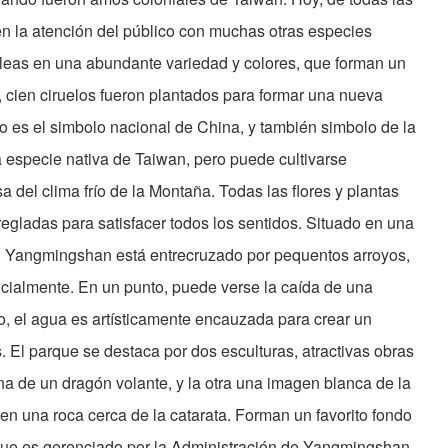
en la atención del público con muchas otras especies
zaleas en una abundante variedad y colores, que forman un
 cien ciruelos fueron plantados para formar una nueva
elo es el simbolo nacional de China, y también simbolo de la
a especie nativa de Taiwan, pero puede cultivarse
el clima frío de la Montaña. Todas las flores y plantas
gladas para satisfacer todos los sentidos. Situado en una
n Yangmingshan está entrecruzado por pequentos arroyos,
ficialmente. En un punto, puede verse la caída de una
o, el agua es artísticamente encauzada para crear un
. El parque se destaca por dos esculturas, atractivas obras
na de un dragón volante, y la otra una imagen blanca de la
en una roca cerca de la catarata. Forman un favorito fondo
rque es gerenciado por la Administración de Yangmingshan,