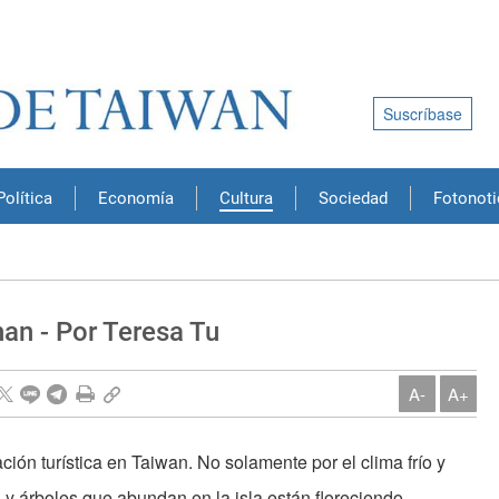
Suscríbase
Política
Economía
Cultura
Sociedad
Fotonoti
an - Por Teresa Tu
A-
A+
ión turística en Taiwan. No solamente por el clima frío y
s y árboles que abundan en la isla están floreciendo