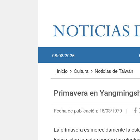
Pase a contenido principal
:::
08/08/2026
:::
Inicio
Cultura
Noticias de Taiwán
Primavera en Yangmingsh
Fecha de publicación:
16/03/1979
|
La primavera es merecidamente la estac
fresco, sino también porque las planta