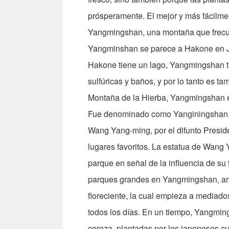
prósperamente. El mejor y más fácilmen
Yangmingshan, una montaña que frecuen
Yangminshan se parece a Hakone en J
Hakone tiene un lago, Yangmingshan ti
sulfúricas y baños, y por lo tanto es 
Montaña de la Hierba, Yangmingshan es
Fue denominado como Yanginingshan, en
Wang Yang-ming, por el difunto Presid
lugares favoritos. La estatua de Wang
parque en señal de la influencia de su 
parques grandes en Yangmingshan, amb
floreciente, la cual empieza a mediado
todos los días. En un tiempo, Yangmin
cereza, plantadas por los japoneses c