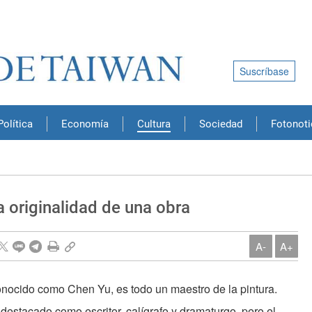
Suscríbase
Política
Economía
Cultura
Sociedad
Fotonoti
originalidad de una obra
A-
A+
nocido como Chen Yu, es todo un maestro de la pintura.
destacado como escritor, calígrafo y dramaturgo, pero el