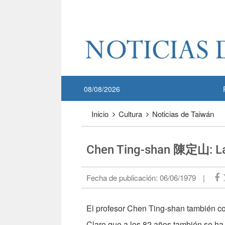
Pase a contenido principal
:::
08/08/2026
:::
Inicio
Cultura
Noticias de Taiwán
Chen Ting-shan 陳定山: La 
Fecha de publicación:
06/06/1979
|
El profesor Chen Ting-shan también co
Claro que a los 82 años también se ha 