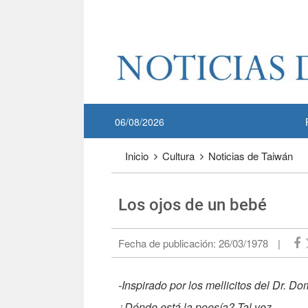
Pase a contenido principal
:::
06/08/2026
:::
Inicio
Cultura
Noticias de Taiwán
Los ojos de un bebé
Fecha de publicación:
26/03/1978
|
-Inspirado por los mellicitos del Dr. D
¿Dónde está la poesía? Tal vez