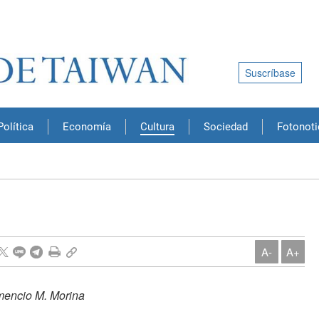
Suscríbase
Política
Economía
Cultura
Sociedad
Fotonoti
A-
A+
omencio M. Morina